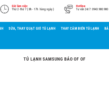
Giờ làm việc
Hotline
Thứ 2- thứ 7 ( 8h - 17h hàng ngày )
Tư vấn 24/7: 0943.980.980
NH
SỬA, THAY QUẠT GIÓ TỦ LẠNH
THAY CẢM BIẾN TỦ LẠNH
BẢ
TỦ LẠNH SAMSUNG BÁO OF OF