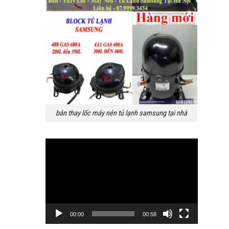
bán thay lốc máy nén tủ lạnh samsung tại nhà
Trình
chơi
Video
00:00
00:58