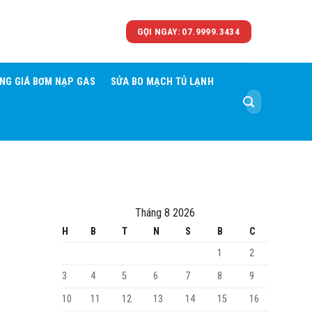
GỌI NGAY: 07.9999.3434
NG GIÁ BƠM NẠP GAS
SỬA BO MẠCH TỦ LẠNH
Tìm
kiếm:
Tháng 8 2026
H
B
T
N
S
B
C
1
2
3
4
5
6
7
8
9
10
11
12
13
14
15
16