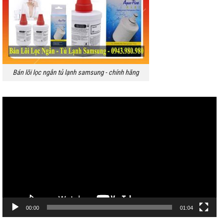
Bán lõi lọc ngắn tủ lạnh samsung - chính hãng
Trình
chơi
Video
00:00
01:04