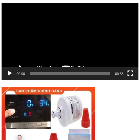
Trình
chơi
Video
00:00
00:58