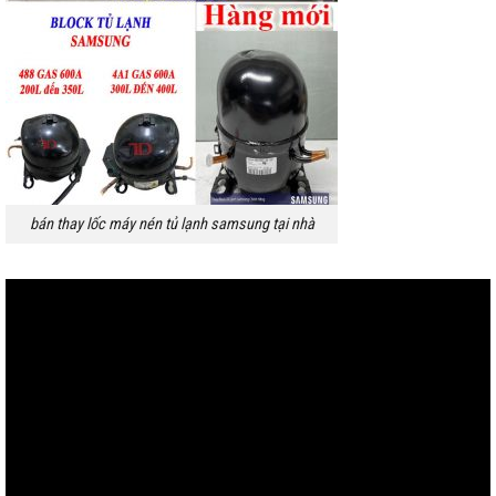
bán thay lốc máy nén tủ lạnh samsung tại nhà
Trình
chơi
Video