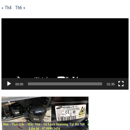
« Th4
Th6 »
Trình
chơi
Video
00:00
01:35