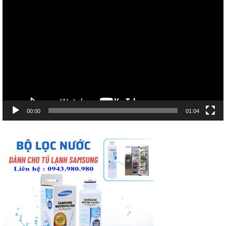
Trình
chơi
Video
00:00
01:04