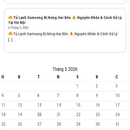
Tủ Lạnh Samsung Bị Nóng Hai Bên
Nguyên Nhân & Cách Xử Lý
Tại Hà Nội
6 Tháng 5, 2026
Tủ Lạnh Samsung Bị Nóng Hai Bên
Nguyên Nhân & Cách Xử Lý
[...]
Tháng 5 2026
H
B
T
N
S
B
C
1
2
3
4
5
6
7
8
9
10
11
12
13
14
15
16
17
18
19
20
21
22
23
24
25
26
27
28
29
30
31