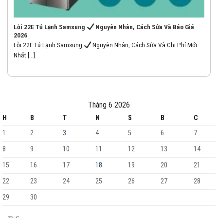
Lỗi 22E Tủ Lạnh Samsung
Nguyên Nhân, Cách Sửa Và Báo Giá
2026
Lỗi 22E Tủ Lạnh Samsung
Nguyên Nhân, Cách Sửa Và Chi Phí Mới
Nhất [...]
Tháng 6 2026
H
B
T
N
S
B
C
1
2
3
4
5
6
7
8
9
10
11
12
13
14
15
16
17
18
19
20
21
22
23
24
25
26
27
28
29
30