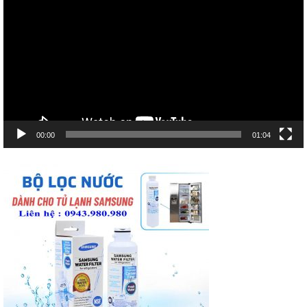
chơi
Video
00:00
01:04