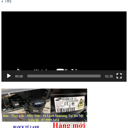
« Th5
Trình
chơi
Video
00:00
01:35