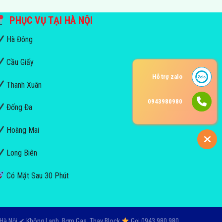
PHỤC VỤ TẠI HÀ NỘI
Hà Đông
Cầu Giấy
Hỗ trợ zalo
Thanh Xuân
0943980980
Đống Đa
Hoàng Mai
Long Biên
Có Mặt Sau 30 Phút
Hà Nội ✔ Không Lạnh, Bơm Gas, Thay Block
Gọi 0943.980.980