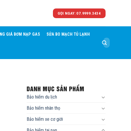
GỌI NGAY: 07.9999.3434
NG GIÁ BƠM NẠP GAS
SỬA BO MẠCH TỦ LẠNH
Tìm
kiếm:
DANH MỤC SẢN PHẨM
Bảo hiểm du lịch
Bảo hiểm nhân thọ
Bảo hiểm xe cơ giới
Bảo hiểm tai nạn