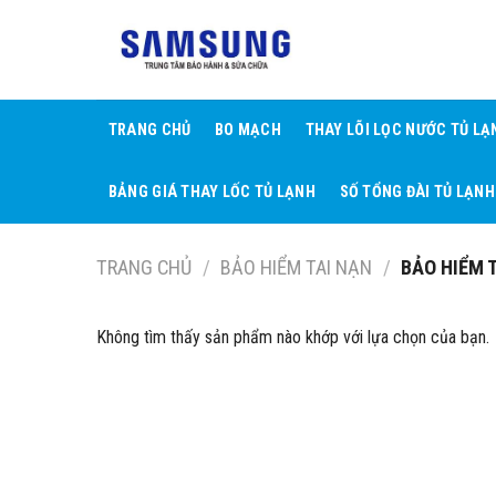
Skip
to
content
TRANG CHỦ
BO MẠCH
THAY LÕI LỌC NƯỚC TỦ LẠ
BẢNG GIÁ THAY LỐC TỦ LẠNH
SỐ TỔNG ĐÀI TỦ LẠNH
TRANG CHỦ
/
BẢO HIỂM TAI NẠN
/
BẢO HIỂM 
Không tìm thấy sản phẩm nào khớp với lựa chọn của bạn.