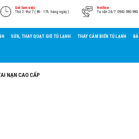
Giờ làm việc
Hotline
Thứ 2- thứ 7 ( 8h - 17h hàng ngày )
Tư vấn 24/7: 0943.980.980
NH
SỬA, THAY QUẠT GIÓ TỦ LẠNH
THAY CẢM BIẾN TỦ LẠNH
BẢ
TAI NẠN CAO CẤP