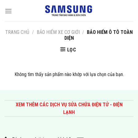
Skip
to
content
TRANG CHỦ
/
BẢO HIỂM XE CƠ GIỚI
/
BẢO HIỂM Ô TÔ TOÀN
DIỆN
LỌC
Không tìm thấy sản phẩm nào khớp với lựa chọn của bạn.
XEM THÊM CÁC DỊCH VỤ SỬA CHỮA ĐIỆN TỬ - ĐIỆN
LẠNH